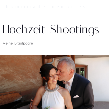
Zum
hommmade memories
Inhalt
springen
Hochzeit-Shootings
Meine Brautpaare