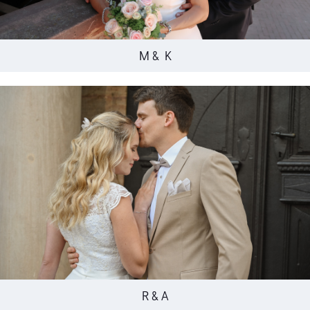
M & K
R & A