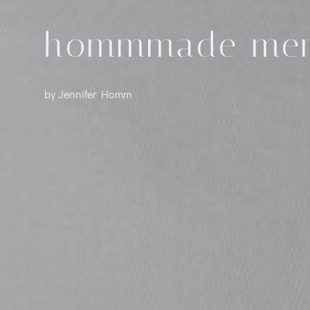
Zum
Inhalt
hommmade mem
springen
by Jennifer Homm