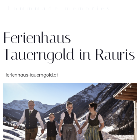
Zum
hommmade memories
Inhalt
springen
Ferienhaus
Tauerngold in Rauris
ferienhaus-tauerngold.at
75